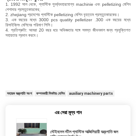
1. 1992 সাল থেকে, প্লাস্টিক পুনর্ব্যবহারযোগ্য machinie এবং pelletizing মেশিন
পেশাদার প্রস্তুতকারকের;
2. zhejiang প্রদেশের প্লাস্টিক pelletizing মেশিন বৃহত্তম প্রস্তুতকারকের।
3. এক বছরের মধ্যে 3000 pcs quatity pelletizer .300 এক বছরের মধ্যে
রিসাইক্লিং মেশিনের পরিমাণ পিসি।
4. প্রতিশ্রুতি: আমরা 20 বছর ধরে অভিজ্ঞতার সঙ্গে সমস্ত জীবনকাল জন্য প্রযুক্তিগত
সহায়তার প্রদান করবে।
সহায়ক যন্ত্রপাতি অংশ
কম্পনকারী সিফটার মেশিন
auxiliary machinery parts
এর সেরা মূল্য পান
স্টেইনলেস স্টীল প্লাস্টিক অক্জিলিয়ারী যন্ত্রপাতি জল