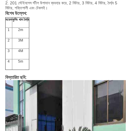
2. 201 স্টেইনলেস স্টীল উপাদান ব্যবহার করে, 2 মিটার, 3 মিটার, 4 মিটার, দৈর্ঘ্য 5
মিটার, শক্তিশালী এবং টেকসই।
বিশেষ উল্লেখ:
মডেল
কুলিং খাল দৈর্ঘ্য
1
2m
2
3M
3
4M
4
5m
বিস্তারিত ছবি: