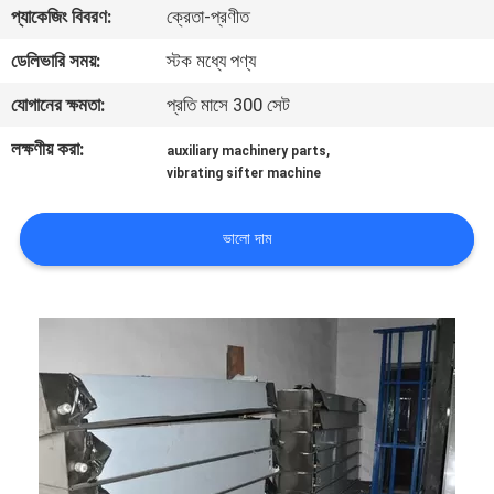
প্যাকেজিং বিবরণ:
ক্রেতা-প্রণীত
নিয়ন্ত্রণ
ডেলিভারি সময়:
স্টক মধ্যে পণ্য
যোগাযোগ
যোগানের ক্ষমতা:
প্রতি মাসে 300 সেট
করুন
লক্ষণীয় করা:
,
auxiliary machinery parts
vibrating sifter machine
খবর
ভালো দাম
উদ্ধৃতির
জন্য
আবেদন
সাইট
ম্যাপ