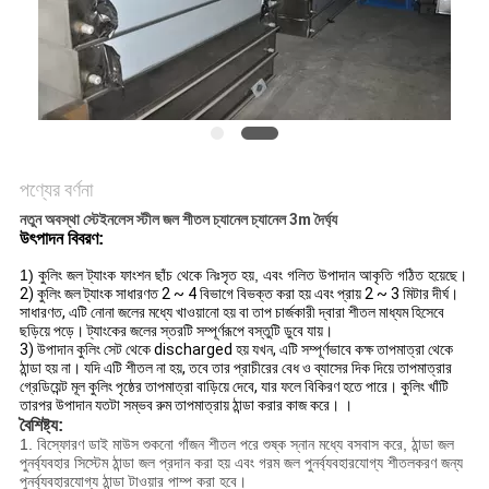
PRIVACY
POLICY
পণ্যের বর্ণনা
নতুন অবস্থা স্টেইনলেস স্টীল জল শীতল চ্যানেল চ্যানেল 3m দৈর্ঘ্য
উৎপাদন বিবরণ:
1) কুলিং জল ট্যাংক ফাংশন ছাঁচ থেকে নিঃসৃত হয়, এবং গলিত উপাদান আকৃতি গঠিত হয়েছে।
2) কুলিং জল ট্যাংক সাধারণত 2 ~ 4 বিভাগে বিভক্ত করা হয় এবং প্রায় 2 ~ 3 মিটার দীর্ঘ।
সাধারণত, এটি নোনা জলের মধ্যে খাওয়ানো হয় বা তাপ চার্জকারী দ্বারা শীতল মাধ্যম হিসেবে
ছড়িয়ে পড়ে। ট্যাংকের জলের স্তরটি সম্পূর্ণরূপে বস্তুটি ডুবে যায়।
3) উপাদান কুলিং সেট থেকে discharged হয় যখন, এটি সম্পূর্ণভাবে কক্ষ তাপমাত্রা থেকে
ঠান্ডা হয় না।
যদি এটি শীতল না হয়, তবে তার প্রাচীরের বেধ ও ব্যাসের দিক দিয়ে তাপমাত্রার
গ্রেডিয়েন্ট মূল কুলিং পৃষ্ঠের তাপমাত্রা বাড়িয়ে দেবে, যার ফলে বিকিরণ হতে পারে। কুলিং খাঁটি
তারপর উপাদান যতটা সম্ভব রুম তাপমাত্রায় ঠান্ডা করার কাজ করে। ।
বৈশিষ্ট্য:
1. বিস্ফোরণ ডাই মাউস শুকনো গাঁজন শীতল পরে শুষ্ক স্নান মধ্যে বসবাস করে, ঠান্ডা জল
পুনর্ব্যবহার সিস্টেম ঠান্ডা জল প্রদান করা হয় এবং গরম জল পুনর্ব্যবহারযোগ্য শীতলকরণ জন্য
পুনর্ব্যবহারযোগ্য ঠান্ডা টাওয়ার পাম্প করা হবে।