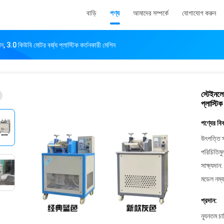
বাড়ি
পণ্য
আমাদের সম্পর্কে
যোগাযোগ করুন
েশিন, 3.0 কিউবি মোটর বর্জ্য প্লাস্টিক কর্তনকারী মেশিন
স্টেইনলেস
প্লাস্টিক
পণ্যের বি
উৎপত্তি স
পরিচিতিমু
সাক্ষ্যদান:
মডেল নম্ব
প্রদান:
ন্যূনতম চ