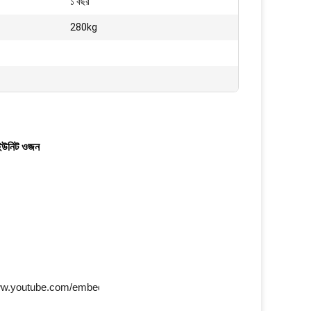
১ বছর
280kg
 ইউনিট ওজন