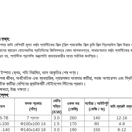
র তথ্য:
শস্য কাটা মেশিনটি মূলত বর্জ্য প্লাস্টিকের ফিল্ম (শিল্প প্যাকেজিং ফিল্ম কৃষি ফিল্ম গ্রিনহাউস ফিল্ম বিয়
্যাগের ব্যারেল বোতলগুলির প্রতিদিনের জিনিসপত্র যেমন আসবাবপত্র, সাধারণভাবে বর্জ্য প্লাস্টিকের জন্য 
হৃত হয়, প্লাস্টিক প্রসেসিং যন্ত্রপাতি ব্যবহারকারীর মধ্যে সর্বাধিক জনপ্রিয়।
র ইস্পাত ব্লেড, গতি নিয়মিত, ভাল আকৃতির শেষ পণ্য।
 সেবা জীবন, অর্থনৈতিক এবং ব্যবহারিক, ন্যায়সঙ্গত দানাদার কাটিয়া, সহজ অপারেশন এবং স্থি
্টিক কাটিয়া মেশিনের প্ল্যাটফর্মটি স্টেইনলেস স্টিলের প্রধান।
ক্ষমতা, উচ্চ দক্ষতা।
ল্লেখ:
মোটর
ফলক প্রকার
একক ভর
সর্বোচ্চ।
আউটপুট
ডেল
শক্তি
কাট-ব্যারুট নম্ব
(দাঁত)
(কেজি)
(কেজি / ঘঃ)
(KW)
B-7B
7 প্রান্ত
3.0
260
140
12-16
-100
Φ100x100 14
1.5
170
80
4-8
 -140
Φ140x140 18
3.0
190
150
8-12