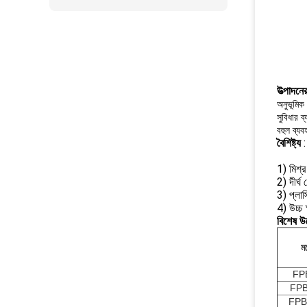
উত্পাদনে
অনুভূমিক 
সুবিধার ব
বহুল ব্যব
বৈশিষ্ট্য
:
1) মিশ্
2) দীর্ঘ
3) প্লাস
4) উচ্চ 
বিশেষ উ
ম
FP
FPB
FPB