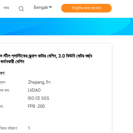
Bengali
খবর
উদ্ধৃতির জন্য আবেদন
 স্টীল প্লাস্টিকের স্ক্র্যাপ কাটার মেশিন, 3.0 কিউবি মোটর বর্জ্য
 কর্তনকারী মেশিন
বরণ:
্থল:
Zhejiang, চীন
লক নাম:
LVDAO
ISO CE SGS
ার:
FPB -200
াহিদার পরিমাণ:
1