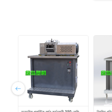
াতি, 210kg / এইচ
500 কেজি / এইচ সর্বাধিক আউটপুট প্লাস্টিক