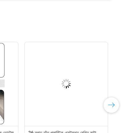
জ্য কর্তনকারী 350 কেজি
নিয়মিত গতি প্লাস্টিক কাটার মেশিন ABS পিপি PE