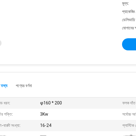
মূল্য:
প্যাকেজিং
ডেলিভারি 
যোগানের ক
 তথ্য
পণ্যের বর্ণনা
েড ধরন:
φ160 * 200
ফলক দাঁত 
টর শক্তি:
3Kw
সর্বোচ্চ 
া-বার্রুট সংখ্যা:
16-24
প্লাস্টিক 