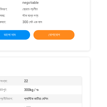
negotiable
 বিবরণ:
ক্রেতা-প্রণীত
সময়:
স্টক মধ্যে পণ্য
্ষমতা:
300 সেট এক মাস
ভালো দাম
যোগাযোগ
সংখ্যা:
22
আউটপুট:
300kg / ঘঃ
শ্রেণীবিভাগ:
প্লাস্টিক কাটিয়া মেশিন