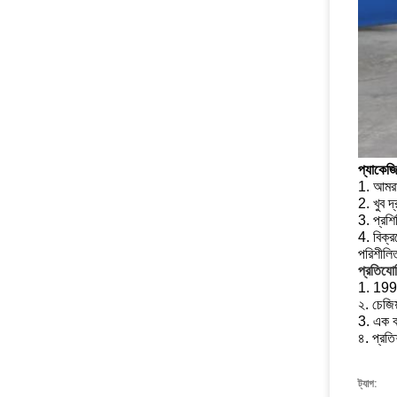
প্যাকেজ
1. আমরা
2. খুব দ
3. প্রশি
4. বিক্র
পরিশীলি
প্রতিযোগ
1. 1992 
২. চেজিয
3. এক ব
৪. প্রত
ট্যাগ: