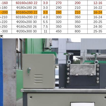
 -160
60160x160 22
3.0
270
200
12-16
-180
Φ180x180 26
3.0
290
210
16-22
 -200
60160x200 22
3.0
280
210
16-24
-210
60160x200 22
4.0
300
350
16-24
-220
Φ200x200 30
5.5
320
350
20-25
-250
Φ160x250 26
7.5
350
500
24-30
 -300
Φ200x300 30
11
450
800
25-35
্র: