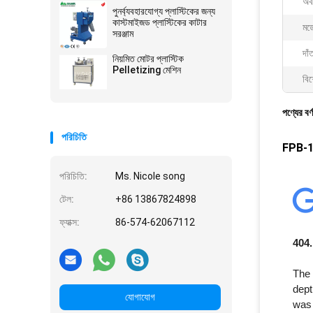
অব
পুনর্ব্যবহারযোগ্য প্লাস্টিকের জন্য
কাস্টমাইজড প্লাস্টিকের কাটার
মড
সরঞ্জাম
দাঁ
নিয়মিত মোটর প্লাস্টিক
Pelletizing মেশিন
বিশ
পণ্যের বর্
পরিচিতি
FPB-16
পরিচিতি:
Ms. Nicole song
টেল:
+86 13867824898
ফ্যাক্স:
86-574-62067112
যোগাযোগ